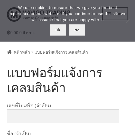
We use cookies to ensure that we give you the best
Skip
Skip
Menu
experience on our website. If you continue to use this site we
to
to
will assume that you are happy with it.
navigation
content
Ok
No
฿
0.00
ร้านค้า
0 items
เล่าสู่กันฟัง
หน้าหลัก
แบบฟอร์มแจ้งการเคลมสินค้า
เกี่ยวกับเรา
แบบฟอร์มแจ้งการ
บัญชีผู้ใช้ของฉัน
เคลมสินค้า
เลขที่ใบเสร็จ (จำเป็น)
ชื่อ (จำเป็น)