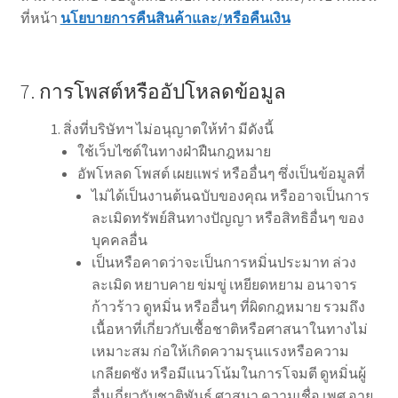
ที่หน้า
นโยบายการคืนสินค้า
และ
/
หรือ
คืนเงิน
7. การโพสต์หรืออัปโหลดข้อมูล
สิ่งที่บริษัทฯ ไม่อนุญาตให้ทำ มีดังนี้
ใช้เว็บไซต์ในทางฝ่าฝืนกฎหมาย
อัพโหลด โพสต์ เผยแพร่ หรืออื่นๆ ซึ่งเป็นข้อมูลที่
ไม่ได้เป็นงานต้นฉบับของคุณ หรืออาจเป็นการ
ละเมิดทรัพย์สินทางปัญญา หรือสิทธิอื่นๆ ของ
บุคคลอื่น
เป็นหรือคาดว่าจะเป็นการหมิ่นประมาท ล่วง
ละเมิด หยาบคาย ข่มขู่ เหยียดหยาม อนาจาร
ก้าวร้าว ดูหมิ่น หรืออื่นๆ ที่ผิดกฎหมาย รวมถึง
เนื้อหาที่เกี่ยวกับเชื้อชาติหรือศาสนาในทางไม่
เหมาะสม ก่อให้เกิดความรุนแรงหรือความ
เกลียดชัง หรือมีแนวโน้มในการโจมตี ดูหมิ่นผู้
อื่นเกี่ยวกับชาติพันธุ์ ศาสนา ความเชื่อ เพศ อายุ