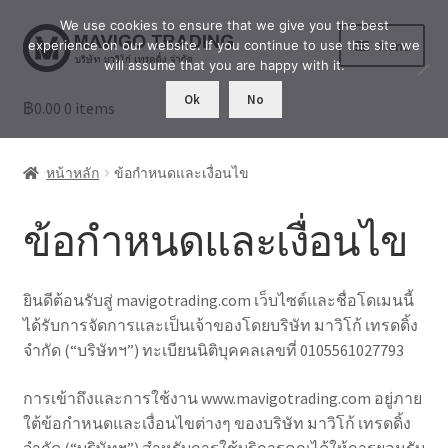
We use cookies to ensure that we give you the best
Skip
Skip
Menu
experience on our website. If you continue to use this site we
to
to
will assume that you are happy with it.
navigation
content
Ok
No
฿
0.00
ร้านค้า
0 items
เล่าสู่กันฟัง
หน้าหลัก
ข้อกำหนดและเงื่อนไข
เกี่ยวกับเรา
ข้อกำหนดและเงื่อนไข
บัญชีผู้ใช้ของฉัน
ยินดีต้อนรับสู่ mavigotrading.com เว็บไซต์และชื่อโดเมนนี้
ได้รับการจัดการและเป็นเจ้าของโดยบริษัท มาวิโก้ เทรดดิ้ง
จำกัด (“บริษัทฯ”) ทะเบียนนิติบุคคลเลขที่ 0105561027793
การเข้าถึงและการใช้งาน www.mavigotrading.com อยู่ภาย
ใต้ข้อกำหนดและเงื่อนไขต่างๆ ของบริษัท มาวิโก้ เทรดดิ้ง