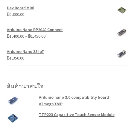
Dev Board Mini
฿
5,800.00
Arduino Nano RP2040 Connect
Price
฿
1,400.00
–
฿
1,450.00
range:
฿1,400.00
Arduino Nano 33 IoT
through
฿
1,350.00
฿1,450.00
สินค้าน่าสนใจ
Arduino nano 3.0 compatibility board
ATmega328P
TTP223 Capacitive Touch Sensor Module