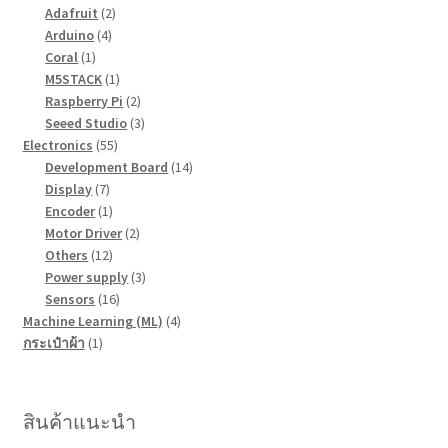
สินค้า
2
Adafruit
2
4
สินค้า
Arduino
4
1
สินค้า
Coral
1
สินค้า
1
M5STACK
1
สินค้า
2
Raspberry Pi
2
สินค้า
3
Seeed Studio
3
55
สินค้า
Electronics
55
สินค้า
14
Development Board
14
7
สินค้า
Display
7
สินค้า
1
Encoder
1
สินค้า
2
Motor Driver
2
12
สินค้า
Others
12
สินค้า
3
Power supply
3
16
สินค้า
Sensors
16
สินค้า
4
Machine Learning (ML)
4
1
สินค้า
กระเป๋าผ้า
1
สินค้า
สินค้าแนะนำ