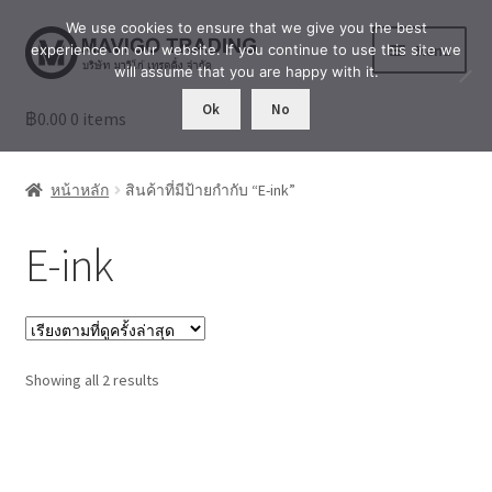
We use cookies to ensure that we give you the best
Skip
Skip
Menu
experience on our website. If you continue to use this site we
to
to
will assume that you are happy with it.
navigation
content
Ok
No
฿
0.00
ร้านค้า
0 items
เล่าสู่กันฟัง
หน้าหลัก
สินค้าที่มีป้ายกำกับ “E-ink”
เกี่ยวกับเรา
E-ink
บัญชีผู้ใช้ของฉัน
Sorted
Showing all 2 results
by
latest