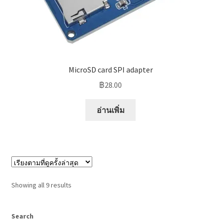
MicroSD card SPI adapter
฿
28.00
อ่านเพิ่ม
Sorted
Showing all 9 results
by
latest
Search