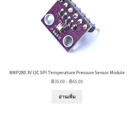
BMP280 3V I2C SPI Temperature Pressure Sensor Module
Price
฿
35.00
–
฿
65.00
range:
฿35.00
อ่านเพิ่ม
through
฿65.00