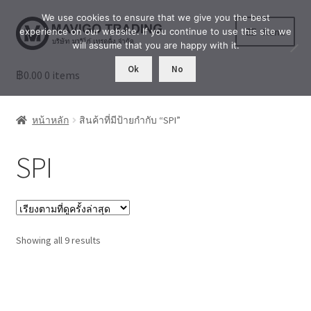
We use cookies to ensure that we give you the best
Skip
Skip
Menu
experience on our website. If you continue to use this site we
to
to
will assume that you are happy with it.
navigation
content
Ok
No
฿
0.00
ร้านค้า
0 items
เล่าสู่กันฟัง
หน้าหลัก
สินค้าที่มีป้ายกำกับ “SPI”
เกี่ยวกับเรา
SPI
บัญชีผู้ใช้ของฉัน
Sorted
Showing all 9 results
by
latest