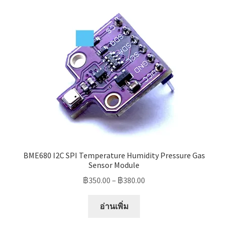
BME680 I2C SPI Temperature Humidity Pressure Gas
Sensor Module
Price
฿
350.00
–
฿
380.00
range:
฿350.00
อ่านเพิ่ม
through