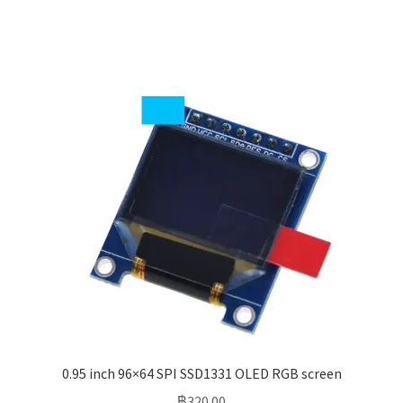
0.95 inch 96×64 SPI SSD1331 OLED RGB screen
฿
320.00