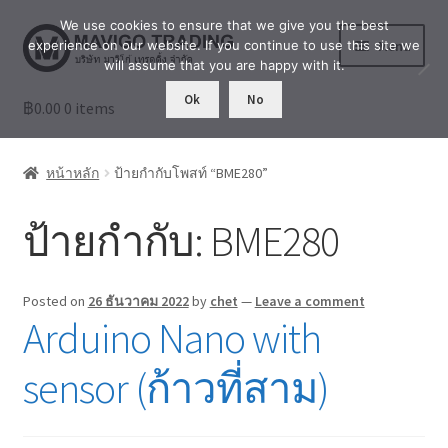
We use cookies to ensure that we give you the best
Skip
Skip
Menu
experience on our website. If you continue to use this site we
to
to
will assume that you are happy with it.
navigation
content
Ok
No
฿
0.00
ร้านค้า
0 items
เล่าสู่กันฟัง
หน้าหลัก
ป้ายกำกับโพสท์ “BME280”
เกี่ยวกับเรา
ป้ายกำกับ:
BME280
บัญชีผู้ใช้ของฉัน
Posted on
26 ธันวาคม 2022
by
chet
—
Leave a comment
Arduino Nano with
sensor (ก้าวที่สาม)