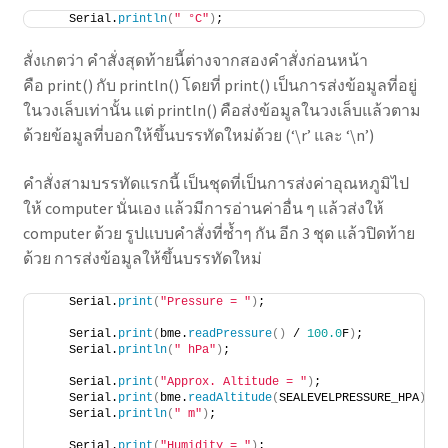
    Serial.
println
(
" °C"
)
;
สั่งเกตว่า คำสั่งสุดท้ายนี้ต่างจากสองคำสั่งก่อนหน้า
คือ print() กับ println() โดยที่ print() เป็นการส่งข้อมูลที่อยู่
ในวงเล็บเท่านั้น แต่ println() คือส่งข้อมูลในวงเล็บแล้วตาม
ด้วยข้อมูลที่บอกให้ขึ้นบรรทัดใหม่ด้วย (‘\r’ และ ‘\n’)
คำสั่งสามบรรทัดแรกนี้ เป็นชุดที่เป็นการส่งค่าอุณหภูมิไป
ให้ computer นั่นเอง แล้วมีการอ่านค่าอื่น ๆ แล้วส่งให้
computer ด้วย รูปแบบคำสั่งที่ซ้ำๆ กัน อีก 3 ชุด แล้วปิดท้าย
ด้วย การส่งข้อมูลให้ขึ้นบรรทัดใหม่
    Serial.
print
(
"Pressure = "
)
;
    Serial.
print
(
bme.
readPressure
()
 / 
100.0
F
)
;
    Serial.
println
(
" hPa"
)
;
    Serial.
print
(
"Approx. Altitude = "
)
;
    Serial.
print
(
bme.
readAltitude
(
SEALEVELPRESSURE_HPA
))
;
    Serial.
println
(
" m"
)
;
    Serial.
print
(
"Humidity = "
)
;