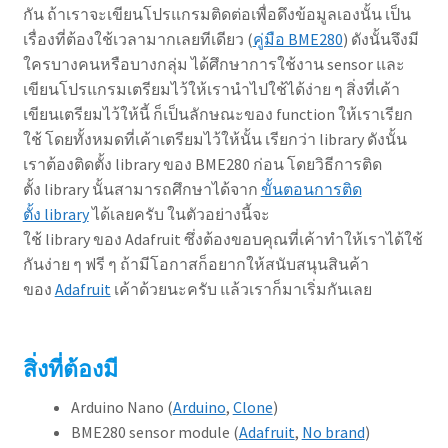
กัน ถ้าเราจะเขียนโปรแกรมติดต่อเพื่อดึงข้อมูลเองนั้น เป็น
เรื่องที่ต้องใช้เวลามากเลยทีเดียว (
คู่มือ BME280
) ดังนั้นจึงมี
ใครบางคนหรือบางกลุ่ม ได้ศึกษาการใช้งาน sensor และ
เขียนโปรแกรมเตรียมไว้ให้เรานำไปใช้ได้ง่าย ๆ สิ่งที่เค้า
เขียนเตรียมไว้ให้นี้ ก็เป็นลักษณะของ function ให้เราเรียก
ใช้ โดยทั้งหมดที่เค้าเตรียมไว้ให้นั้น เรียกว่า library ดังนั้น
เราต้องติดตั้ง library ของ BME280 ก่อน โดยวิธีการติด
ตั้ง library นั้นสามารถศึกษาได้จาก
ขั้นตอนการติด
ตั้ง library
ได้เลยครับ ในตัวอย่างนี้จะ
ใช้ library ของ Adafruit ซึ่งต้องขอบคุณที่เค้าทำให้เราได้ใช้
กันง่าย ๆ ฟรี ๆ ถ้ามีโอกาสก็อยากให้สนับสนุนสินค้า
ของ
Adafruit
เค้าด้วยนะครับ แล้วเราก็มาเริ่มกันเลย
สิ่งที่ต้องมี
Arduino Nano (
Arduino
,
Clone
)
BME280 sensor module (
Adafruit
,
No brand
)