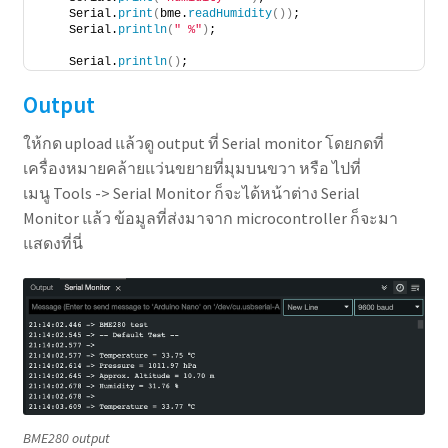
    Serial.
print
(
bme.
readHumidity
())
;
    Serial.
println
(
" %"
)
;
    Serial.
println
()
;
Output
ให้กด upload แล้วดู output ที่ Serial monitor โดยกดที่
เครื่องหมายคล้ายแว่นขยายที่มุมบนขวา หรือ ไปที่
เมนู Tools -> Serial Monitor ก็จะได้หน้าต่าง Serial
Monitor แล้ว ข้อมูลที่ส่งมาจาก microcontroller ก็จะมา
แสดงที่นี่
BME280 output