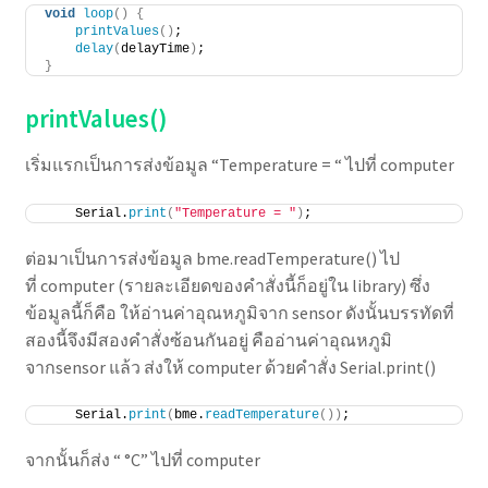
void
loop
()
{
printValues
()
;
delay
(
delayTime
)
;
}
printValues()
เริ่มแรกเป็นการส่งข้อมูล “Temperature = “ ไปที่ computer
    Serial.
print
(
"Temperature = "
)
;
ต่อมาเป็นการส่งข้อมูล bme.readTemperature() ไป
ที่ computer (รายละเอียดของคำสั่งนี้ก็อยู่ใน library) ซึ่ง
ข้อมูลนี้ก็คือ ให้อ่านค่าอุณหภูมิจาก sensor ดังนั้นบรรทัดที่
สองนี้จึงมีสองคำสั่งซ้อนกันอยู่ คืออ่านค่าอุณหภูมิ
จากsensor แล้ว ส่งให้ computer ด้วยคำสั่ง Serial.print()
    Serial.
print
(
bme.
readTemperature
())
;
จากนั้นก็ส่ง “ °C” ไปที่ computer