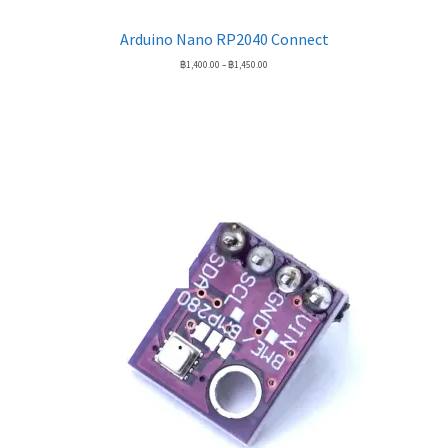
Arduino Nano RP2040 Connect
Price
฿
1,400.00
–
฿
1,450.00
range:
฿1,400.00
through
฿1,450.00