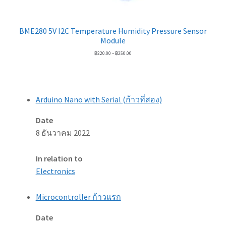
BME280 5V I2C Temperature Humidity Pressure Sensor
Module
Price
฿
220.00
–
฿
250.00
range:
฿220.00
through
฿250.00
Arduino Nano with Serial (ก้าวที่สอง)
Date
8 ธันวาคม 2022
In relation to
Electronics
Microcontroller ก้าวแรก
Date