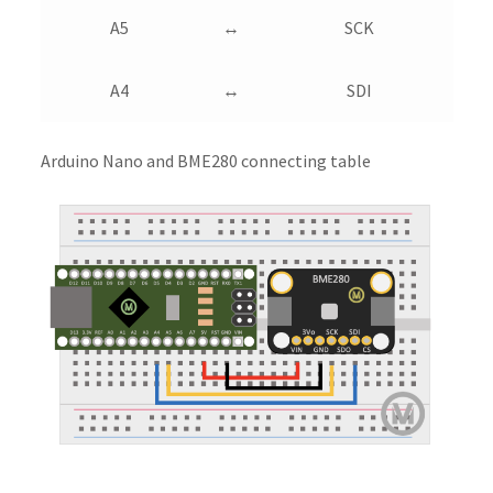
A5
↔︎
SCK
A4
↔︎
SDI
Arduino Nano and BME280 connecting table