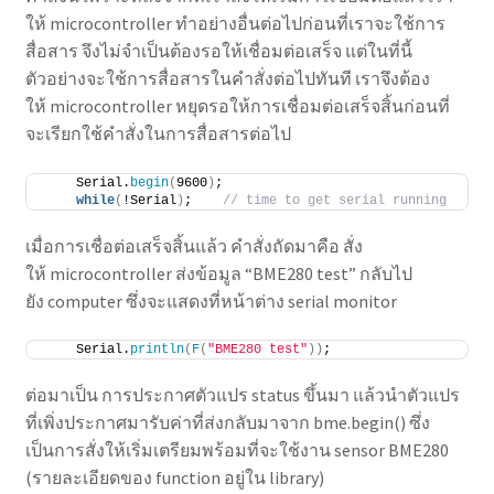
ให้ microcontroller ทำอย่างอื่นต่อไปก่อนที่เราจะใช้การ
สื่อสาร จึงไม่จำเป็นต้องรอให้เชื่อมต่อเสร็จ แต่ในที่นี้
ตัวอย่างจะใช้การสื่อสารในคำสั่งต่อไปทันที เราจึงต้อง
ให้ microcontroller หยุดรอให้การเชื่อมต่อเสร็จสิ้นก่อนที่
จะเรียกใช้คำสั่งในการสื่อสารต่อไป
    Serial.
begin
(
9600
)
;
while
(
!Serial
)
;    
// time to get serial running
เมื่อการเชื่อต่อเสร็จสิ้นแล้ว คำสั่งถัดมาคือ สั่ง
ให้ microcontroller ส่งข้อมูล “BME280 test” กลับไป
ยัง computer ซึ่งจะแสดงที่หน้าต่าง serial monitor
    Serial.
println
(
F
(
"BME280 test"
))
;
ต่อมาเป็น การประกาศตัวแปร status ขึ้นมา แล้วนำตัวแปร
ที่เพิ่งประกาศมารับค่าที่ส่งกลับมาจาก bme.begin() ซึ่ง
เป็นการสั่งให้เริ่มเตรียมพร้อมที่จะใช้งาน sensor BME280
(รายละเอียดของ function อยู่ใน library)