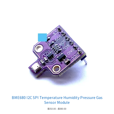
BME680 I2C SPI Temperature Humidity Pressure Gas
Sensor Module
Price
฿
350.00
–
฿
380.00
range: