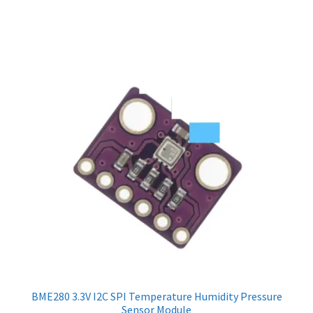
฿350.00
through
฿380.00
BME280 3.3V I2C SPI Temperature Humidity Pressure
Sensor Module