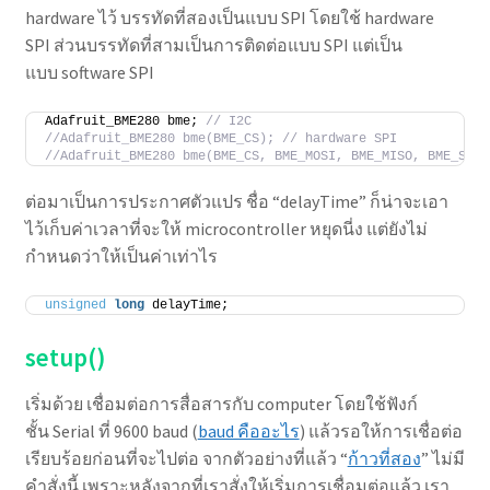
hardware ไว้ บรรทัดที่สองเป็นแบบ SPI โดยใช้ hardware
SPI ส่วนบรรทัดที่สามเป็นการติดต่อแบบ SPI แต่เป็น
แบบ software SPI
Adafruit_BME280 bme; 
// I2C
//Adafruit_BME280 bme(BME_CS); // hardware SPI
//Adafruit_BME280 bme(BME_CS, BME_MOSI, BME_MISO, BME_SCK)
ต่อมาเป็นการประกาศตัวแปร ชื่อ “delayTime” ก็น่าจะเอา
ไว้เก็บค่าเวลาที่จะให้ microcontroller หยุดนี่ง แต่ยังไม่
กำหนดว่าให้เป็นค่าเท่าไร
unsigned
long
 delayTime;
setup()
เริ่มด้วย เชื่อมต่อการสื่อสารกับ computer โดยใช้ฟังก์
ชั้น Serial ที่ 9600 baud (
baud คืออะไร
) แล้วรอให้การเชื่อต่อ
เรียบร้อยก่อนที่จะไปต่อ จากตัวอย่างที่แล้ว “
ก้าวที่สอง
” ไม่มี
คำสั่งนี้ เพราะหลังจากที่เราสั่งให้เริ่มการเชื่อมต่อแล้ว เรา