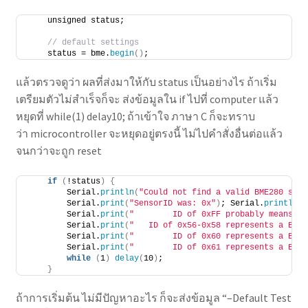
    unsigned status;
// default settings
    status = bme.
begin
()
;  
แล้วตรวจดูว่า ผลที่ส่งมาให้กับ status เป็นอย่างไร ถ้าเริ่ม
เตรียมตัวไม่สำเร็จก็จะ ส่งข้อมูลใน if ไปที่ computer แล้ว
หยุดที่ while(1) delay10; ถ้าเข้าใจ ภาษา C ก็จะทราบ
ว่า microcontroller จะหยุดอยู่ตรงนี้ ไม่ไปคำสั่งอื่นต่อแล้ว
จนกว่าจะถูก reset
if
(
!status
)
{
        Serial.
println
(
"Could not find a valid BME280 sens
        Serial.
print
(
"SensorID was: 0x"
)
; Serial.
println
(
b
        Serial.
print
(
"        ID of 0xFF probably means a 
        Serial.
print
(
"   ID of 0x56-0x58 represents a BMP 
        Serial.
print
(
"        ID of 0x60 represents a BME 
        Serial.
print
(
"        ID of 0x61 represents a BME 
while
(
1
)
delay
(
10
)
;
}
ถ้าการเริ่มต้น ไม่มีปัญหาอะไร ก็จะส่งข้อมูล “–Default Test